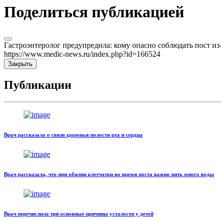
Поделиться публикацией
Гастроэнтеролог предупредила: кому опасно соблюдать пост из
https://www.medic-news.ru/index.php?id=166524
Закрыть
Публикации
Врач рассказала о связи здоровья полости рта и сердца
Врач рассказала, что при обилии клетчатки во время поста важно пить много воды
Врач перечислила три основные причины усталости у детей