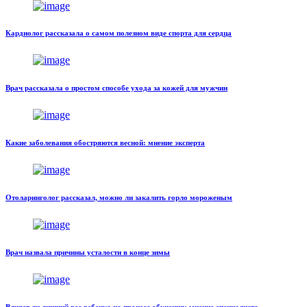
Кардиолог рассказала о самом полезном виде спорта для сердца
Врач рассказала о простом способе ухода за кожей для мужчин
Какие заболевания обостряются весной: мнение эксперта
Отоларинголог рассказал, можно ли закалить горло мороженым
Врач назвала причины усталости в конце зимы