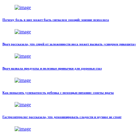
Почему боль в шее может быть сигналом эмоций: мнение психолога
Врач рассказала, что спрей от заложенности носа может вызвать «синдром рикошета»
Врач назвала продукты и полезные привычки для здоровья глаз
Как повысить успеваемость ребенка с помощью питания: советы врача
Гастроэнтеролог рассказала, что демонизировать сладости и мучное не стоит