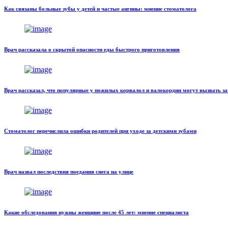
Как связаны больные зубы у детей и частые ангины: мнение стоматолога
Врач рассказала о скрытой опасности еды быстрого приготовления
Врач рассказал, что популярные у пожилых корвалол и валокордин могут вызвать з
Стоматолог перечислила ошибки родителей при уходе за детскими зубами
Врач назвал последствия поедания снега на улице
Какие обследования нужны женщине после 45 лет: мнение специалиста