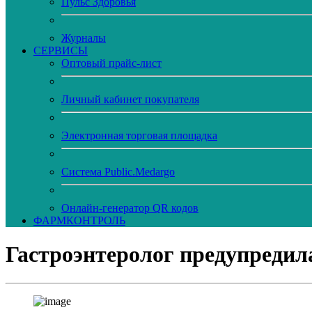
Пульс Здоровья
Журналы
CЕРВИСЫ
Оптовый прайс-лист
Личный кабинет покупателя
Электронная торговая площадка
Система Public.Medargo
Онлайн-генератор QR кодов
ФАРМКОНТРОЛЬ
Гастроэнтеролог предупредила